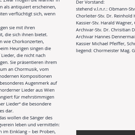
Der Vorstand:
 als antiquiert erscheinen,
stehend v.l.n.r.: Obmann-Stv
ten verflüchtigt sich, wenn
Chorleiter-Stv. Dr. Reinhold
Kassier-Stv. Harald Wagner,
en sie mit ihren
Archivar-Stv. Dr. Chrisitian D
, die sich ihnen bietet.
Archivar Hannes Dennermai
en wie Chorkonzerten,
Kassier Michael Pfeiffer, Sch
 beim Heurigen singen die
liegend: Chormeister Mag. G
ieder, die nicht nach
gen. Sie präsentieren ihrem
ktrum an Chormusik, vom
u modernen Kompositionen
 besonderes Augenmerk auf
 morderner Lieder aus Wien
rangiert für mehrstimmigen
er Lieder“ die besondere
hores dar.
das wollen die Sänger des
erein leben und vermitteln:
 im Einklang – bei Proben,