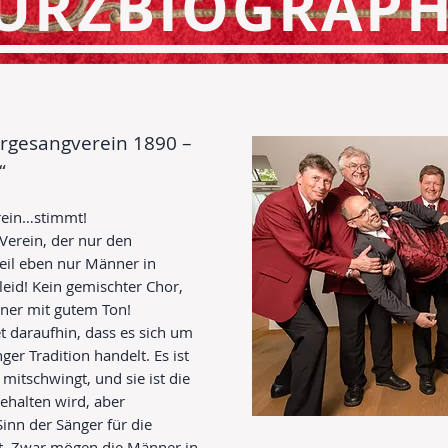
URZBIOGRAPH
rgesangverein 1890 –
“
rein…stimmt!
Verein, der nur den
il eben nur Männer in
leid! Kein gemischter Chor,
nner mit gutem Ton!
 daraufhin, dass es sich um
er Tradition handelt. Es ist
mitschwingt, und sie ist die
ehalten wird, aber
inn der Sänger für die
lt. Zwar mögen die Männer in