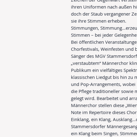
ihren Uniformen nach außen hin
doch der Staub vergangener Zei
sie ihre Stimmen erheben.
Stimmungen, Stimmung…erzeug
Stimmen – bei jeder Gelegenheit
Bei öffentlichen Veranstaltung
Chorfestivals, Weinfesten und
Sänger des MGV Stammersdorf L
„verstaubtem“ Männerchor klin
Publikum ein vielfältiges Spe
klassischen Liedgut bis hin z
und Pop-Arrangements, wobei
die Pflege traditioneller sowie
gelegt wird. Bearbeitet und ar
Männerchor stellen diese „Wien
Note im Repertoire dieses C
Einklang, ein Klang, Ausklang…
Stammersdorfer Männergesangv
ein Klang beim Singen, Stimmen